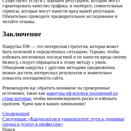
Существуют услуги с хорошей репутацией, которые могут
гарантировать качество трафика, и наоборот, сомнительные
сервисы, которые могут нанести вред вашей репутации.
Обязательно проводите предварительное исследование и
читайте отзывы.
Заключение
Накрутка ПФ — это интересная стратегия, которая может
быть полезной в определённых ситуациях. Однако, чтобы
избежать негативных последствий и не нанести вреда своему
бизнесу, следует обращаться к этому методу с умом.
Объединяя накрутку с другими методами продвижения,
можно достичь интересных результатов и значительно
повысить посещаемость сайта.
Рекомендуем вас обратить внимание на проверенные
источники, такие как
накрутка пф всплеск посещений из
стран которые
, чтобы минимизировать риски и избежать
проблем. Удачи вам в ваших начинаниях!
Uncategorized
Навигация
Следующая:
«Кардиология в университете: пути к здоровью
сердца и успеху в профессии»
по
Поиск